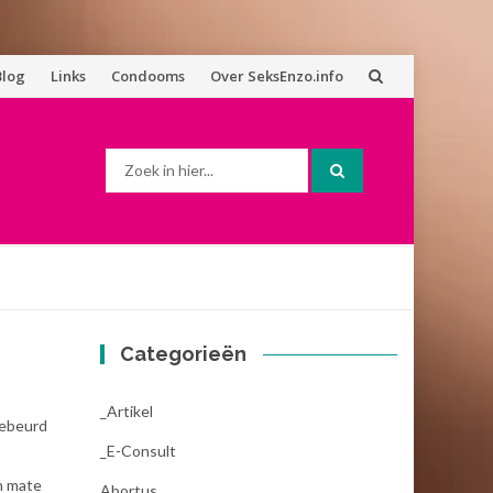
Blog
Links
Condooms
Over SeksEnzo.info
Zoek
naar:
Categorieën
_Artikel
 gebeurd
_E-Consult
en mate
Abortus