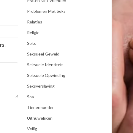
Praten Met Vrienden
Problemen Met Seks
Relaties
Religie
Seks
TS.
Seksueel Geweld
Seksuele Identiteit
Seksuele Opwinding
Seksverslaving
Soa
Tienermoeder
Uithuwelijken
Veilig