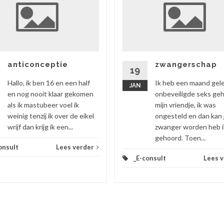
anticonceptie
zwangerschap
19
Hallo, ik ben 16 en een half
Ik heb een maand gel
JAN
en nog nooit klaar gekomen
onbeveiligde seks ge
als ik mastubeer voel ik
mijn vriendje, ik was
weinig tenzij ik over de eikel
ongesteld en dan kan 
wrijf dan krijg ik een...
zwanger worden heb i
gehoord. Toen...
onsult
Lees verder
_E-consult
Lees 