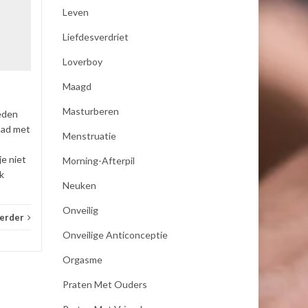
19
19
Leven
Als mijn vrouw mij bevredigd
JAN
JAN
dan moet zij koude handen
Liefdesverdriet
hebben anders word ik er
Loverboy
niet opgewonden van ,dus
pakt zij een koel element uit
Maagd
de...
Masturberen
eden
_E-consult
Lees verder
_E-con
had met
Menstruatie
je niet
Morning-Afterpil
k
Neuken
Onveilig
verder
Onveilige Anticonceptie
Orgasme
Praten Met Ouders