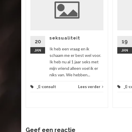
ik
 vriend,
ok zitten
rtgezegd
seksualiteit
20
19
Ik heb een vraag en ik
JAN
JAN
 verder
schaam me er best wel voor.
Ik heb nu al 1 jaar seks met
mijn vriend alleen voel ik er
niks van. We hebben...
_E-consult
Lees verder
_E-c
Geef een reactie