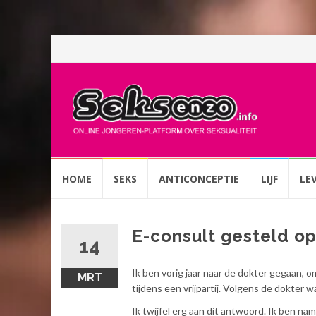
Spring
HOME
SEKS
ANTICONCEPTIE
LIJF
LE
naar
inhoud
E-consult gesteld o
14
Ik ben vorig jaar naar de dokter gegaan, om
MRT
tijdens een vrijpartij. Volgens de dokter 
Ik twijfel erg aan dit antwoord. Ik ben nam