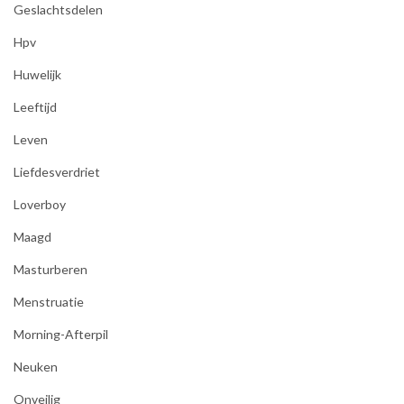
Geslachtsdelen
Hpv
Huwelijk
Leeftijd
Leven
Liefdesverdriet
Loverboy
Maagd
Masturberen
Menstruatie
Morning-Afterpil
Neuken
Onveilig