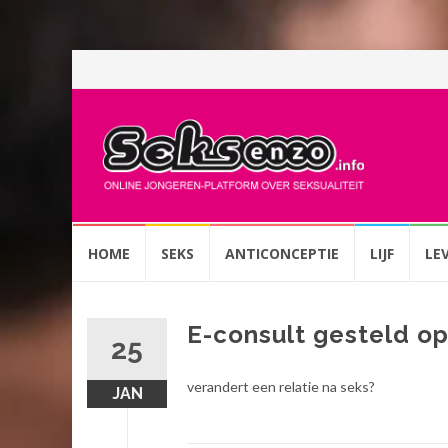
Spring
HOME
SEKS
ANTICONCEPTIE
LIJF
LE
naar
inhoud
E-consult gesteld o
25
verandert een relatie na seks?
JAN