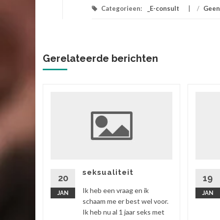
Categorieen:
_E-consult
/
Geen
Gerelateerde berichten
ik
 vriend,
ok zitten
rtgezegd
seksualiteit
20
19
Ik heb een vraag en ik
JAN
JAN
 verder
schaam me er best wel voor.
Ik heb nu al 1 jaar seks met