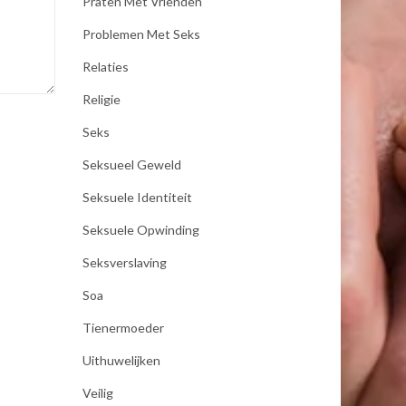
Praten Met Vrienden
Problemen Met Seks
Relaties
Religie
Seks
Seksueel Geweld
Seksuele Identiteit
Seksuele Opwinding
Seksverslaving
Soa
Tienermoeder
Uithuwelijken
Veilig