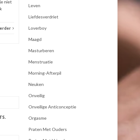
je niet
Leven
k
Liefdesverdriet
Loverboy
verder
Maagd
Masturberen
Menstruatie
Morning-Afterpil
Neuken
Onveilig
Onveilige Anticonceptie
TS.
Orgasme
Praten Met Ouders