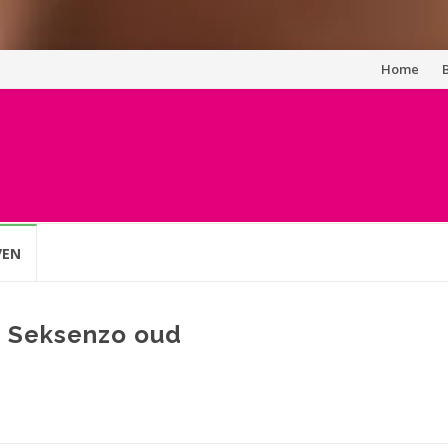
Spring
Home
naar
inhoud
VEN
p Seksenzo oud