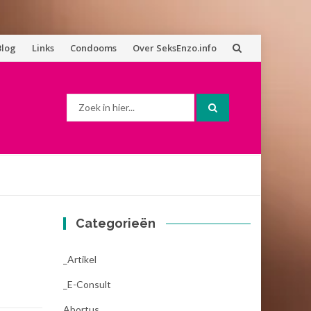
Blog
Links
Condooms
Over SeksEnzo.info
Zoek
naar:
Categorieën
_Artikel
_E-Consult
Abortus