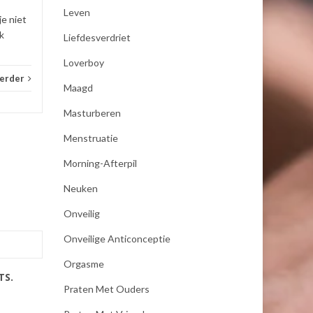
Leven
je niet
k
Liefdesverdriet
Loverboy
verder
Maagd
Masturberen
Menstruatie
Morning-Afterpil
Neuken
Onveilig
Onveilige Anticonceptie
Orgasme
TS.
Praten Met Ouders