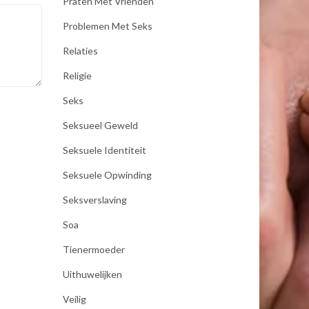
Praten Met Vrienden
Problemen Met Seks
Relaties
Religie
Seks
Seksueel Geweld
Seksuele Identiteit
Seksuele Opwinding
Seksverslaving
Soa
Tienermoeder
Uithuwelijken
Veilig