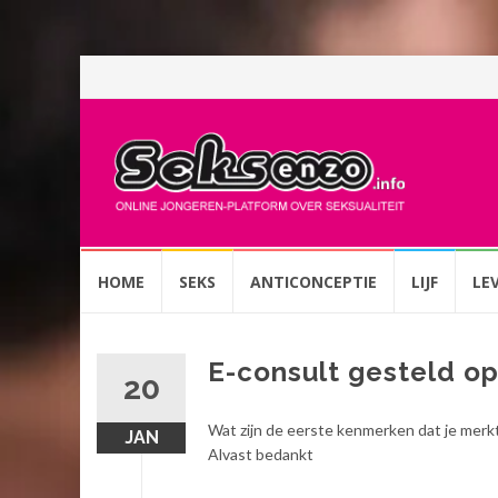
Spring
HOME
SEKS
ANTICONCEPTIE
LIJF
LE
naar
inhoud
E-consult gesteld o
20
Wat zijn de eerste kenmerken dat je merkt
JAN
Alvast bedankt