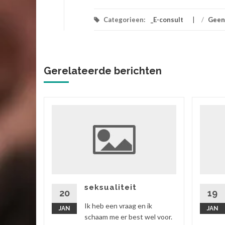
Categorieen:
_E-consult
/
Geen
Gerelateerde berichten
ik
 vriend,
ok zitten
rtgezegd
seksualiteit
20
19
Ik heb een vraag en ik
JAN
JAN
 verder
schaam me er best wel voor.