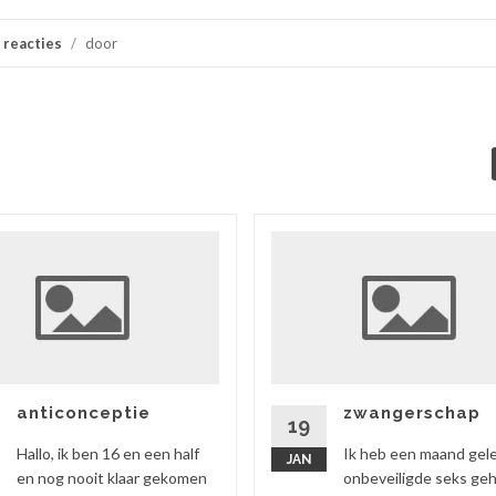
 reacties
/
door
anticonceptie
zwangerschap
19
Hallo, ik ben 16 en een half
Ik heb een maand gel
JAN
en nog nooit klaar gekomen
onbeveiligde seks ge