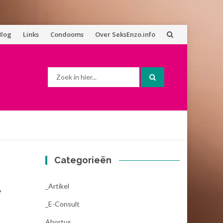
Blog
Links
Condooms
Over SeksEnzo.info
Zoek
naar:
Categorieën
_Artikel
?
_E-Consult
Abortus