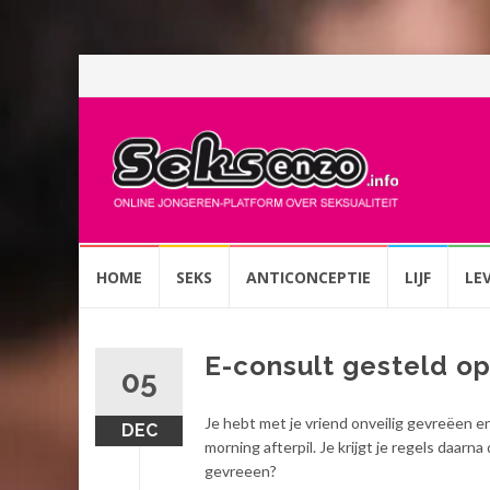
Spring
HOME
SEKS
ANTICONCEPTIE
LIJF
LE
naar
inhoud
E-consult gesteld o
05
Je hebt met je vriend onveilig gevreëen en
DEC
morning afterpil. Je krijgt je regels daarna
gevreeen?