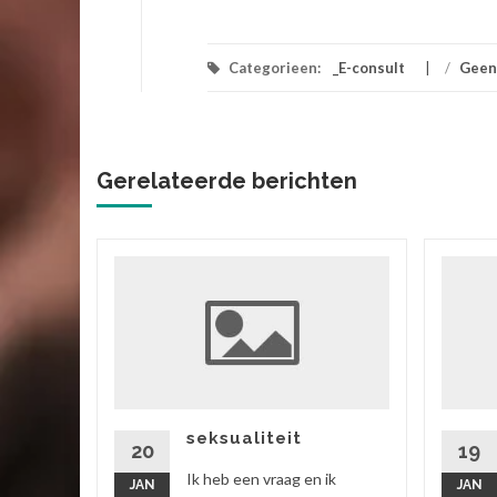
Categorieen:
_E-consult
/
Geen
Gerelateerde berichten
ik
 vriend,
ok zitten
rtgezegd
seksualiteit
20
19
Ik heb een vraag en ik
JAN
JAN
 verder