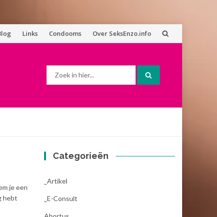
Blog
Links
Condooms
Over SeksEnzo.info
Zoek
naar:
Categorieën
_Artikel
eem je een
ig hebt
_E-Consult
Abortus