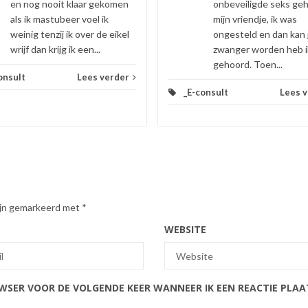
en nog nooit klaar gekomen
onbeveiligde seks ge
als ik mastubeer voel ik
mijn vriendje, ik was
weinig tenzij ik over de eikel
ongesteld en dan kan 
wrijf dan krijg ik een...
zwanger worden heb i
gehoord. Toen...
onsult
Lees verder
_E-consult
Lees 
zijn gemarkeerd met
*
WEBSITE
OWSER VOOR DE VOLGENDE KEER WANNEER IK EEN REACTIE PLAA