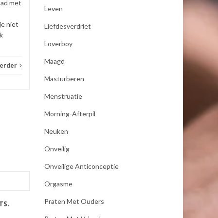
had met
Leven
je niet
Liefdesverdriet
k
Loverboy
Maagd
verder
Masturberen
Menstruatie
Morning-Afterpil
Neuken
Onveilig
Onveilige Anticonceptie
Orgasme
Praten Met Ouders
TS.