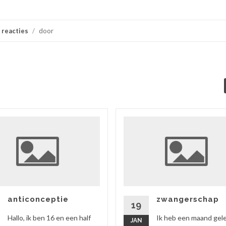
 reacties
/
door
anticonceptie
zwangerschap
19
Hallo, ik ben 16 en een half
Ik heb een maand gel
JAN