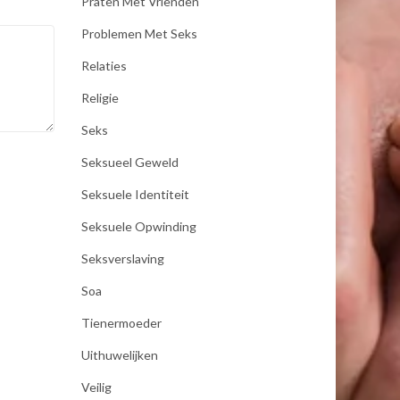
Praten Met Vrienden
Problemen Met Seks
Relaties
Religie
Seks
Seksueel Geweld
Seksuele Identiteit
Seksuele Opwinding
Seksverslaving
Soa
Tienermoeder
Uithuwelijken
Veilig