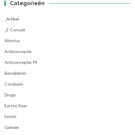
Categorieën
_Artikel
_E-Consult
Abortus
Anticonceptie
Anticonceptie Pil
Besnijdenis
Condoom
Drugs
Eerste Keer
Fetish
Geheim