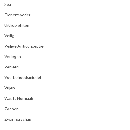
Soa
Tienermoeder
Uithuwelijken
Veilig
Veilige Anticonceptie
Verlegen
Verliefd
Voorbehoedsmiddel
Vrijen
Wat Is Normaal?
Zoenen
Zwangerschap