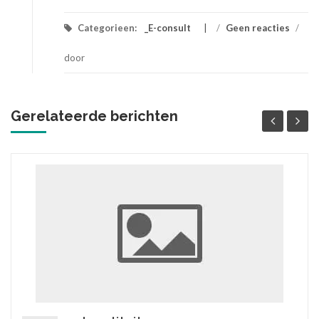
Categorieen:
_E-consult
/
Geen reacties
/
door
Gerelateerde berichten