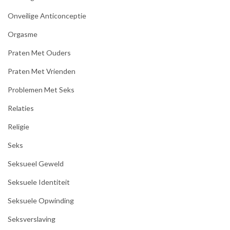
Onveilige Anticonceptie
Orgasme
Praten Met Ouders
Praten Met Vrienden
Problemen Met Seks
Relaties
Religie
Seks
Seksueel Geweld
Seksuele Identiteit
Seksuele Opwinding
Seksverslaving