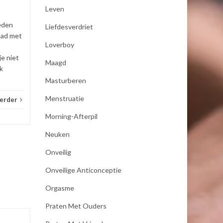
Leven
de...
eden
Liefdesverdriet
_E-consult
Lees verder
_E-con
had met
Loverboy
je niet
Maagd
k
Masturberen
Menstruatie
verder
Morning-Afterpil
Neuken
Onveilig
Onveilige Anticonceptie
Orgasme
Praten Met Ouders