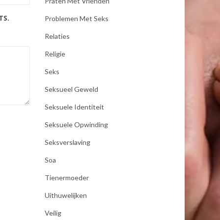
Praten Met Vrienden
TS.
Problemen Met Seks
Relaties
Religie
Seks
Seksueel Geweld
Seksuele Identiteit
Seksuele Opwinding
Seksverslaving
Soa
Tienermoeder
Uithuwelijken
Veilig