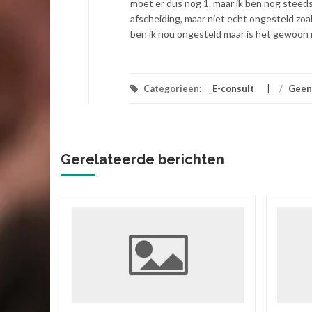
moet er dus nog 1. maar ik ben nog steeds
afscheiding, maar niet echt ongesteld zoals 
ben ik nou ongesteld maar is het gewoon m
Categorieen:
_E-consult
/
Geen
Gerelateerde berichten
ik
 vriend,
ok zitten
rtgezegd