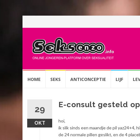
Spring
HOME
SEKS
ANTICONCEPTIE
LIJF
LE
naar
inhoud
E-consult gesteld o
29
hoi,
OKT
ik slik sinds een maandje de pil yaz24+4, hi
de 24 normale pillen geslikt, en de 4 plac