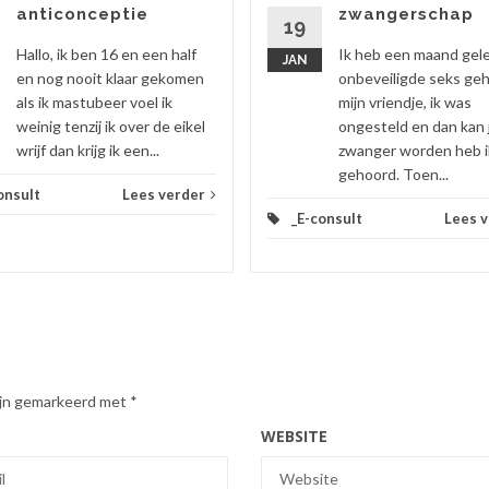
anticonceptie
zwangerschap
19
Hallo, ik ben 16 en een half
Ik heb een maand gel
JAN
en nog nooit klaar gekomen
onbeveiligde seks ge
als ik mastubeer voel ik
mijn vriendje, ik was
weinig tenzij ik over de eikel
ongesteld en dan kan 
wrijf dan krijg ik een...
zwanger worden heb i
gehoord. Toen...
onsult
Lees verder
_E-consult
Lees 
zijn gemarkeerd met
*
WEBSITE