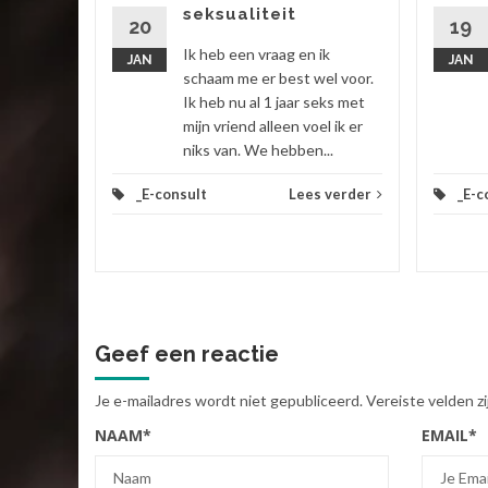
seksualiteit
20
19
Ik heb een vraag en ik
JAN
JAN
 verder
schaam me er best wel voor.
Ik heb nu al 1 jaar seks met
mijn vriend alleen voel ik er
niks van. We hebben...
_E-consult
Lees verder
_E-c
Geef een reactie
Je e-mailadres wordt niet gepubliceerd.
Vereiste velden 
NAAM
*
EMAIL
*