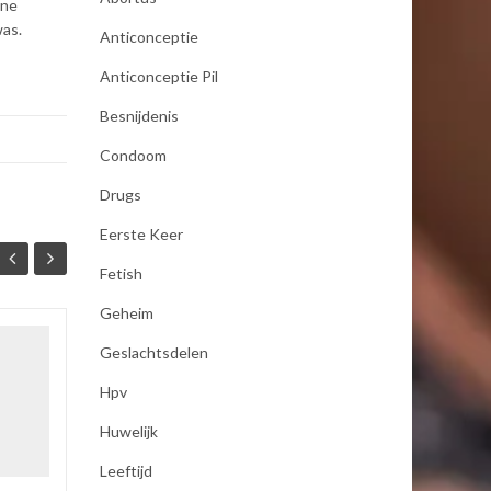
ine
was.
Anticonceptie
Anticonceptie Pil
Besnijdenis
Condoom
Drugs
Eerste Keer
Fetish
Geheim
Geslachtsdelen
seksualiteit
19
19
Hpv
Als mijn vrouw mij bevredigd
JAN
JAN
dan moet zij koude handen
Huwelijk
hebben anders word ik er
niet opgewonden van ,dus
Leeftijd
pakt zij een koel element uit