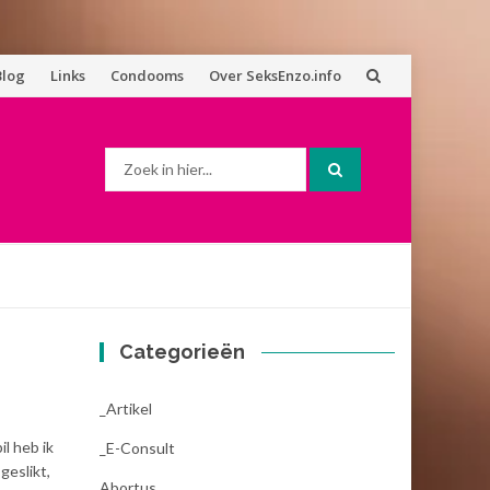
Blog
Links
Condooms
Over SeksEnzo.info
Zoek
naar:
Categorieën
_Artikel
il heb ik
_E-Consult
geslikt,
Abortus