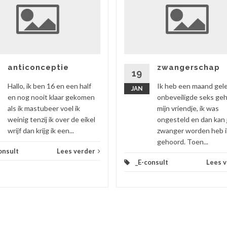
anticonceptie
zwangerschap
19
Hallo, ik ben 16 en een half
Ik heb een maand gel
JAN
en nog nooit klaar gekomen
onbeveiligde seks ge
als ik mastubeer voel ik
mijn vriendje, ik was
weinig tenzij ik over de eikel
ongesteld en dan kan 
wrijf dan krijg ik een...
zwanger worden heb i
gehoord. Toen...
onsult
Lees verder
_E-consult
Lees 