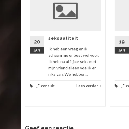
ik
 vriend,
ok zitten
rtgezegd
seksualiteit
20
19
Ik heb een vraag en ik
JAN
JAN
 verder
schaam me er best wel voor.
Ik heb nu al 1 jaar seks met
mijn vriend alleen voel ik er
niks van. We hebben...
_E-consult
Lees verder
_E-c
Geef een reactie