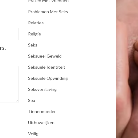
Praten Met Vrienden
Problemen Met Seks
Relaties
Religie
Seks
TS.
Seksueel Geweld
Seksuele Identiteit
Seksuele Opwinding
Seksverslaving
Soa
Tienermoeder
Uithuwelijken
Veilig