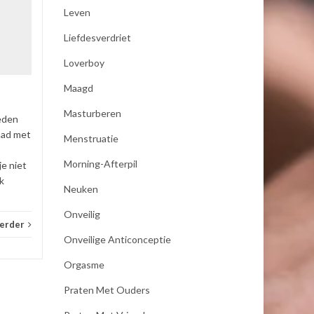
19
19
Leven
Als mijn vrouw mij bevredigd
JAN
JAN
Liefdesverdriet
dan moet zij koude handen
hebben anders word ik er
Loverboy
niet opgewonden van ,dus
pakt zij een koel element uit
Maagd
de...
Masturberen
eden
_E-consult
Lees verder
_E-con
had met
Menstruatie
Morning-Afterpil
je niet
k
Neuken
Onveilig
verder
Onveilige Anticonceptie
Orgasme
Praten Met Ouders