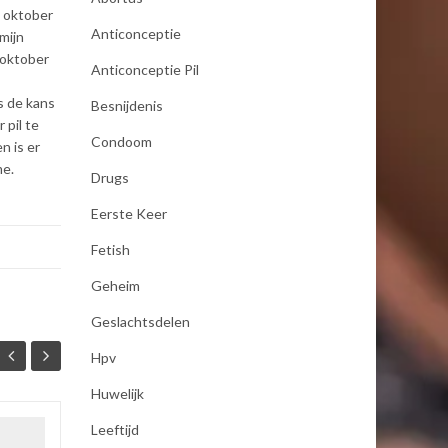
1 oktober
Anticonceptie
mijn
 oktober
Anticonceptie Pil
s de kans
Besnijdenis
 pil te
Condoom
n is er
me.
Drugs
Eerste Keer
Fetish
Geheim
Geslachtsdelen
Hpv
Huwelijk
Leeftijd
seksualiteit