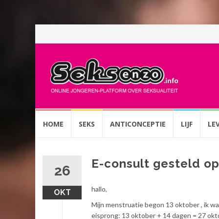
Spring
HOME
SEKS
ANTICONCEPTIE
LIJF
LE
naar
inhoud
E-consult gesteld o
26
hallo,
OKT
Mijn menstruatie begon 13 oktober , ik wa
eisprong: 13 oktober + 14 dagen = 27 okt