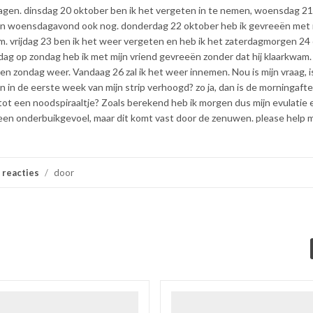
agen. dinsdag 20 oktober ben ik het vergeten in te nemen, woensdag 2
en woensdagavond ook nog. donderdag 22 oktober heb ik gevreeën met 
om. vrijdag 23 ben ik het weer vergeten en heb ik het zaterdagmorgen 24
ag op zondag heb ik met mijn vriend gevreeën zonder dat hij klaarkwam.
 zondag weer. Vandaag 26 zal ik het weer innemen. Nou is mijn vraag, i
in de eerste week van mijn strip verhoogd? zo ja, dan is de morningafter
tot een noodspiraaltje? Zoals berekend heb ik morgen dus mijn evulatie e
 een onderbuikgevoel, maar dit komt vast door de zenuwen. please help 
 reacties
/
door