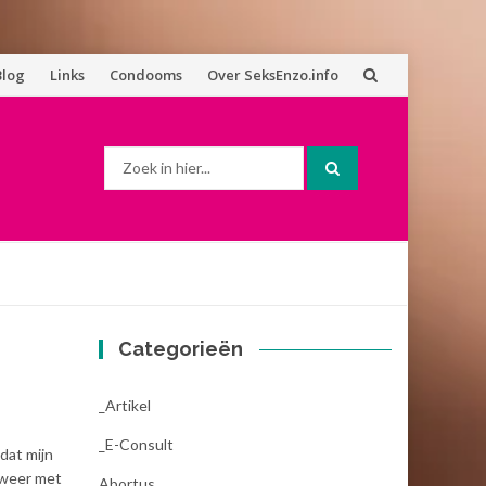
Blog
Links
Condooms
Over SeksEnzo.info
Zoek
naar:
Categorieën
_Artikel
_E-Consult
dat mijn
 weer met
Abortus