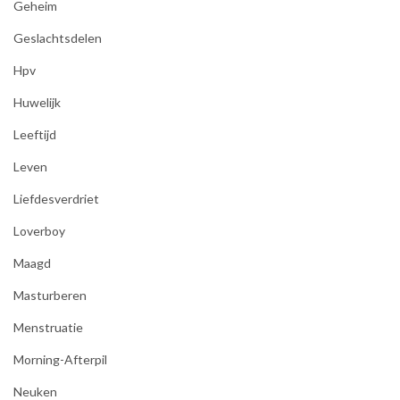
Geheim
Geslachtsdelen
Hpv
Huwelijk
Leeftijd
Leven
Liefdesverdriet
Loverboy
Maagd
Masturberen
Menstruatie
Morning-Afterpil
Neuken