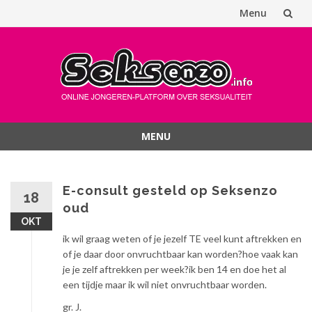
Menu
Spring
naar
inhoud
MENU
Spring
naar
inhoud
E-consult gesteld op Seksenzo
18
oud
OKT
ik wil graag weten of je jezelf TE veel kunt aftrekken en
of je daar door onvruchtbaar kan worden?hoe vaak kan
je je zelf aftrekken per week?ik ben 14 en doe het al
een tijdje maar ik wil niet onvruchtbaar worden.
gr. J.