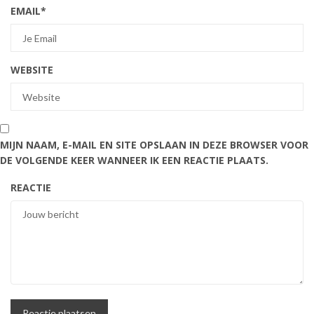
EMAIL
*
WEBSITE
MIJN NAAM, E-MAIL EN SITE OPSLAAN IN DEZE BROWSER VOOR
DE VOLGENDE KEER WANNEER IK EEN REACTIE PLAATS.
REACTIE