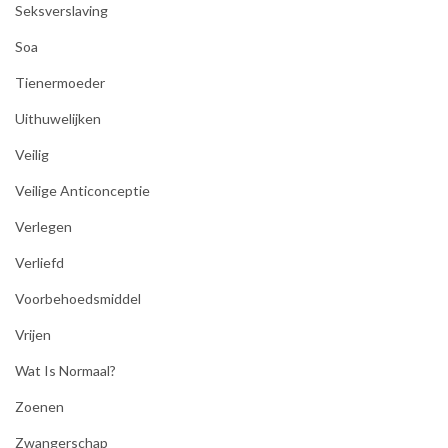
Seksverslaving
Soa
Tienermoeder
Uithuwelijken
Veilig
Veilige Anticonceptie
Verlegen
Verliefd
Voorbehoedsmiddel
Vrijen
Wat Is Normaal?
Zoenen
Zwangerschap