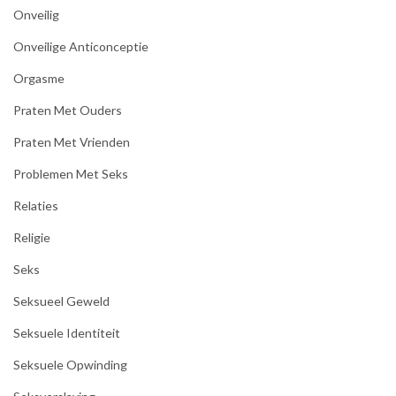
Onveilig
Onveilige Anticonceptie
Orgasme
Praten Met Ouders
Praten Met Vrienden
Problemen Met Seks
Relaties
Religie
Seks
Seksueel Geweld
Seksuele Identiteit
Seksuele Opwinding