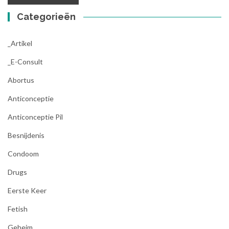
Categorieën
_Artikel
_E-Consult
Abortus
Anticonceptie
Anticonceptie Pil
Besnijdenis
Condoom
Drugs
Eerste Keer
Fetish
Geheim