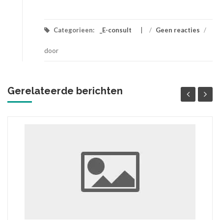
Categorieen:
_E-consult
/
Geen reacties
/
door
Gerelateerde berichten