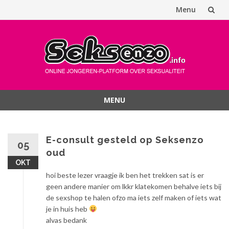
Menu
Spring
naar
inhoud
MENU
Spring
naar
inhoud
E-consult gesteld op Seksenzo
05
oud
OKT
hoi beste lezer vraagje ik ben het trekken sat is er
geen andere manier om lkkr klatekomen behalve iets bij
de sexshop te halen ofzo ma iets zelf maken of iets wat
je in huis heb
alvas bedank