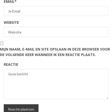
EMAIL
*
WEBSITE
MIJN NAAM, E-MAIL EN SITE OPSLAAN IN DEZE BROWSER VOOR
DE VOLGENDE KEER WANNEER IK EEN REACTIE PLAATS.
REACTIE