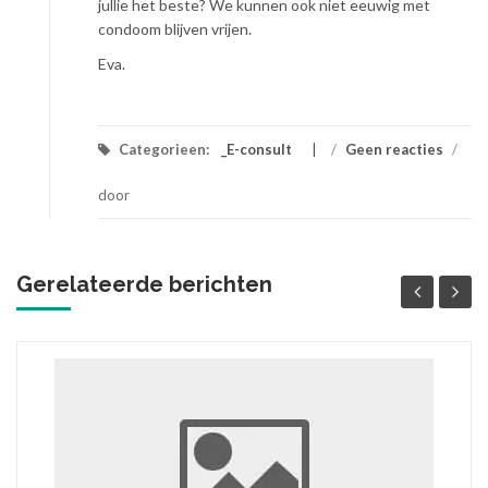
jullie het beste? We kunnen ook niet eeuwig met
condoom blijven vrijen.
Eva.
Categorieen:
_E-consult
/
Geen reacties
/
door
Gerelateerde berichten