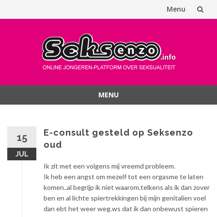
Menu
Spring
naar
inhoud
MENU
Spring
naar
inhoud
E-consult gesteld op Seksenzo
15
oud
JUL
Ik zit met een volgens mij vreemd probleem.
Ik heb een angst om mezelf tot een orgasme te laten
komen..al begrijp ik niet waarom.telkens als ik dan zover
ben en al lichte spiertrekkingen bij mijn genitalien voel
dan ebt het weer weg.ws dat ik dan onbewust spieren