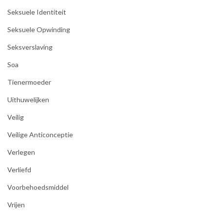
Seksuele Identiteit
Seksuele Opwinding
Seksverslaving
Soa
Tienermoeder
Uithuwelijken
Veilig
Veilige Anticonceptie
Verlegen
Verliefd
Voorbehoedsmiddel
Vrijen