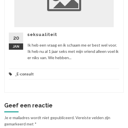
seksualiteit
20
Ik heb een vraag en ik schaam me er best wel voor.
JAN
Ik heb nu al 1 jaar seks met mijn vriend alleen voel ik
er niks van. We hebben...
_E-consult
Geef een reactie
Je e-mailadres wordt niet gepubliceerd.
Vereiste velden zijn
gemarkeerd met
*