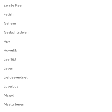
Eerste Keer
Fetish
Geheim
Geslachtsdelen
Hpv
Huwelijk
Leeftijd
Leven
Liefdesverdriet
Loverboy
Maagd
Masturberen