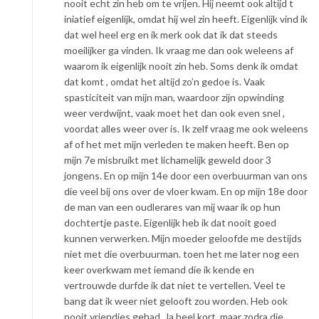
nooit echt zin heb om te vrijen. Hij neemt ook altijd t
iniatief eigenlijk, omdat hij wel zin heeft. Eigenlijk vind ik
dat wel heel erg en ik merk ook dat ik dat steeds
moeilijker ga vinden. Ik vraag me dan ook weleens af
waarom ik eigenlijk nooit zin heb. Soms denk ik omdat
dat komt , omdat het altijd zo’n gedoe is. Vaak
spasticiteit van mijn man, waardoor zijn opwinding
weer verdwijnt, vaak moet het dan ook even snel ,
voordat alles weer over is. Ik zelf vraag me ook weleens
af of het met mijn verleden te maken heeft. Ben op
mijn 7e misbruikt met lichamelijk geweld door 3
jongens. En op mijn 14e door een overbuurman van ons
die veel bij ons over de vloer kwam. En op mijn 18e door
de man van een oudlerares van mij waar ik op hun
dochtertje paste. Eigenlijk heb ik dat nooit goed
kunnen verwerken. Mijn moeder geloofde me destijds
niet met die overbuurman. toen het me later nog een
keer overkwam met iemand die ik kende en
vertrouwde durfde ik dat niet te vertellen. Veel te
bang dat ik weer niet gelooft zou worden. Heb ook
nooit vriendjes gehad. Ja heel kort, maar zodra die