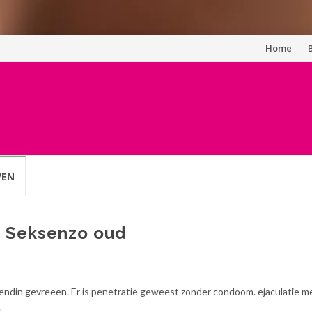
Spring
Home
naar
inhoud
VEN
p Seksenzo oud
endin gevreeen. Er is penetratie geweest zonder condoom. ejaculatie m
.