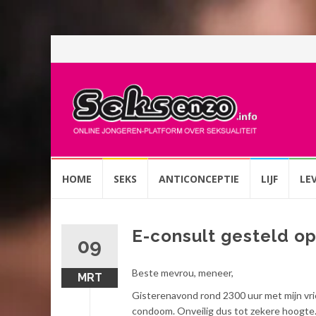
Spring
HOME
SEKS
ANTICONCEPTIE
LIJF
LE
naar
inhoud
E-consult gesteld o
09
Beste mevrou, meneer,
MRT
Gisterenavond rond 2300 uur met mijn vri
condoom. Onveilig dus tot zekere hoogte