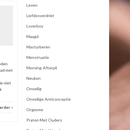
Leven
seksualiteit
Liefdesverdriet
19
19
Als mijn vrouw mij bevredigd
JAN
JAN
Loverboy
dan moet zij koude handen
Maagd
hebben anders word ik er
niet opgewonden van ,dus
Masturberen
pakt zij een koel element uit
de...
Menstruatie
eden
_E-consult
Lees verder
_E-con
Morning-Afterpil
had met
Neuken
je niet
Onveilig
k
Onveilige Anticonceptie
verder
Orgasme
Praten Met Ouders