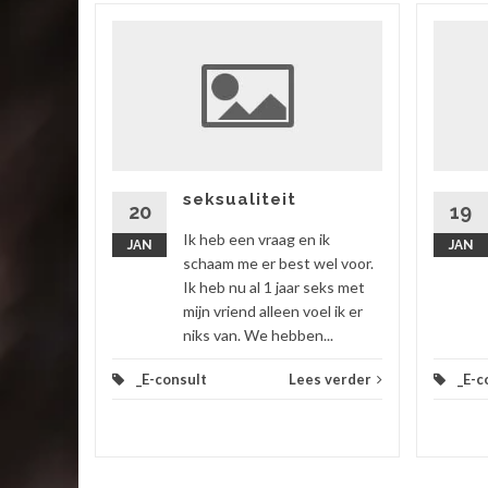
ik
 vriend,
ok zitten
rtgezegd
seksualiteit
20
19
Ik heb een vraag en ik
JAN
JAN
 verder
schaam me er best wel voor.
Ik heb nu al 1 jaar seks met
mijn vriend alleen voel ik er
niks van. We hebben...
_E-consult
Lees verder
_E-c