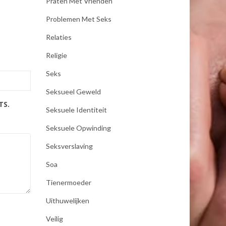
Praten Met Vrienden
Problemen Met Seks
Relaties
Religie
Seks
Seksueel Geweld
TS.
Seksuele Identiteit
Seksuele Opwinding
Seksverslaving
Soa
Tienermoeder
Uithuwelijken
Veilig