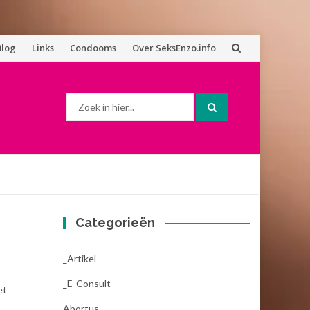
Blog
Links
Condooms
Over SeksEnzo.info
Zoek
naar:
Categorieën
_Artikel
_E-Consult
et
Abortus