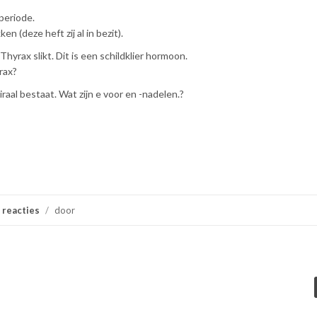
 periode.
en (deze heft zij al in bezit).
Thyrax slikt. Dit is een schildklier hormoon.
rax?
raal bestaat. Wat zijn e voor en -nadelen.?
 reacties
/
door