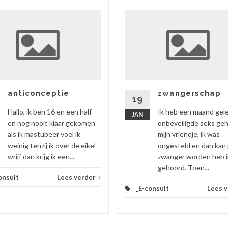
anticonceptie
zwangerschap
19
Hallo, ik ben 16 en een half
Ik heb een maand gel
JAN
en nog nooit klaar gekomen
onbeveiligde seks ge
als ik mastubeer voel ik
mijn vriendje, ik was
weinig tenzij ik over de eikel
ongesteld en dan kan 
wrijf dan krijg ik een...
zwanger worden heb i
gehoord. Toen...
onsult
Lees verder
_E-consult
Lees 