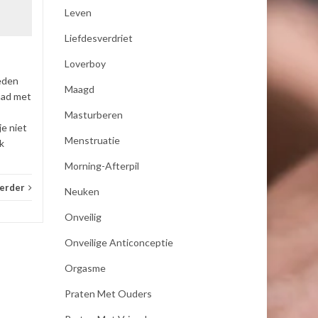
Leven
hebben anders word ik er
niet opgewonden van ,dus
Liefdesverdriet
pakt zij een koel element uit
de...
Loverboy
eden
Maagd
_E-consult
Lees verder
_E-con
had met
Masturberen
je niet
Menstruatie
k
Morning-Afterpil
verder
Neuken
Onveilig
Onveilige Anticonceptie
Orgasme
Praten Met Ouders