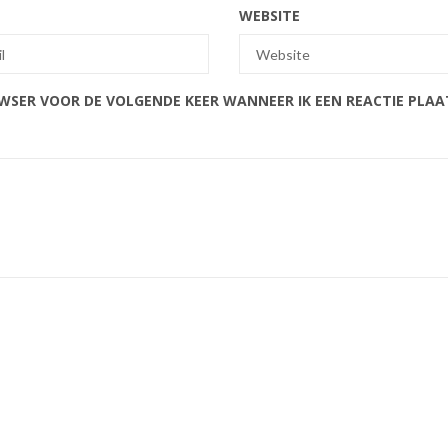
WEBSITE
OWSER VOOR DE VOLGENDE KEER WANNEER IK EEN REACTIE PLAA