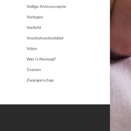
Veilige Anticonceptie
Verlegen
Verliefd
Voorbehoedsmiddel
Vrijen
Wat Is Normaal?
Zoenen
Zwangerschap