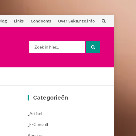
Blog
Links
Condooms
Over SeksEnzo.info
Zoek
naar:
Categorieën
_Artikel
_E-Consult
Abortus