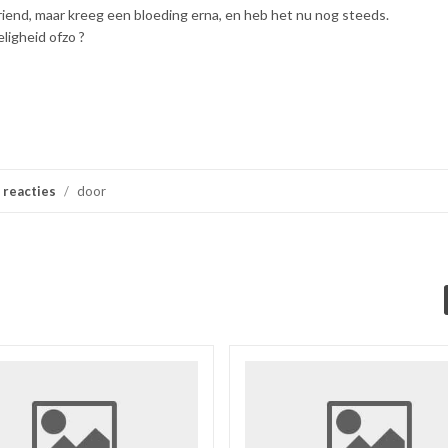
riend, maar kreeg een bloeding erna, en heb het nu nog steeds.
ligheid ofzo ?
 reacties
/
door