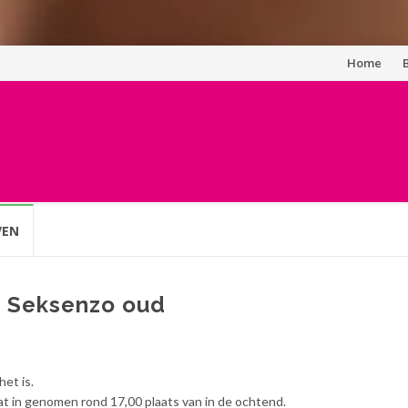
Spring
Home
naar
inhoud
VEN
p Seksenzo oud
et is.
laat in genomen rond 17,00 plaats van in de ochtend.