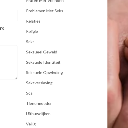
Praten Met Vrienden
Problemen Met Seks
Relaties
TS.
Religie
Seks
Seksueel Geweld
Seksuele Identiteit
Seksuele Opwinding
Seksverslaving
Soa
Tienermoeder
Uithuwelijken
Veilig