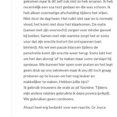
gekomen maar ik dit zelf ook niet zo heb ervaren. Ik heb
recentelijk een soa test gedaan en die was schoon. Ik
heb alleen overmatige afscheiding tijdens het vrijen.
Niet door de dag heen. Het ruikt niet raar en is normale
vloed, het komt niet door het klaarkomen. De mate
(samen met zijn voorvocht) zorgen voor minder gevoel
bij beiden. Samen met mijn warmte zorgt het er soms
voor dat zijn erectie instort (te ontspannen (van
binnen)). Als we een pauze inlassen tijdens de
penetratie komt zijn erectie weer terug. Soms lukt het
om het dan alsnog ‘af’ te maken maar soms verslapt hij
opnieuw. We kunnen hier open over praten en het legt
geen druk op ons seksleven maar ik zou dit toch graag
proberen op te lossen om het nog leuker en
makkelijker te maken. Hebben jullie tips?
Ik gebruik trouwens de orale ac pil Yasmine. Tijdens
mijn andere relaties gebruikte ik depo povera (prikpil).
We gebruiken geen condooms.
Alvast heel erg bedankt voor een reactie. Gr Joyce