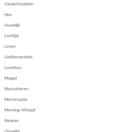
Geslachtsdelen
Hpv
Huwelijk
Leeftijd
Leven
Liefdesverdriet
Loverboy
Maagd
Masturberen
Menstruatie
Morning-Afterpil
Neuken
Onveilig