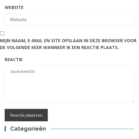
WEBSITE
MIJN NAAM, E-MAIL EN SITE OPSLAAN IN DEZE BROWSER VOOR
DE VOLGENDE KEER WANNEER IK EEN REACTIE PLAATS.
REACTIE
Categorieën