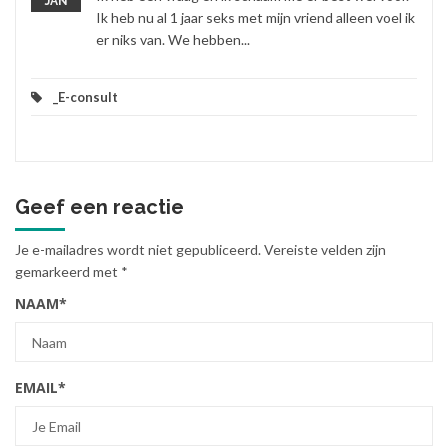
JAN
Ik heb nu al 1 jaar seks met mijn vriend alleen voel ik
er niks van. We hebben...
_E-consult
Geef een reactie
Je e-mailadres wordt niet gepubliceerd.
Vereiste velden zijn
gemarkeerd met
*
NAAM
*
EMAIL
*