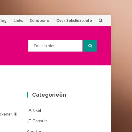
Blog
Links
Condooms
Over SeksEnzo.info
Zoek
naar:
Categorieën
_Artikel
okener. Ik
_E-Consult
Abortus