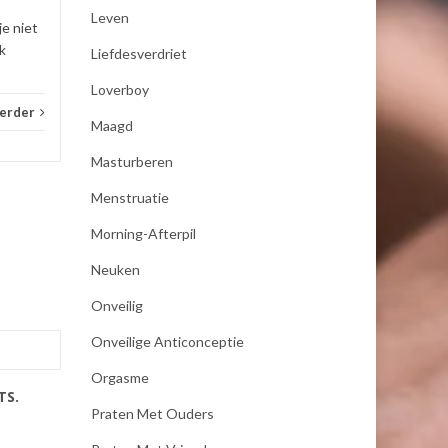
Leven
je niet
k
Liefdesverdriet
Loverboy
verder
Maagd
Masturberen
Menstruatie
Morning-Afterpil
Neuken
Onveilig
Onveilige Anticonceptie
Orgasme
TS.
Praten Met Ouders