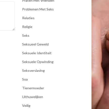
Praten Met Vrienden
Problemen Met Seks
Relaties
Religie
Seks
Seksueel Geweld
Seksuele Identiteit
Seksuele Opwinding
Seksverslaving
Soa
Tienermoeder
Uithuwelijken
Veilig