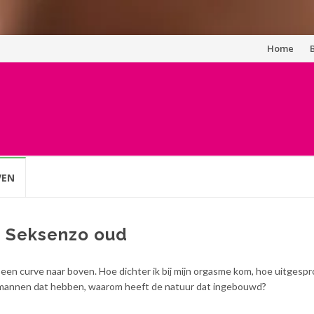
Spring
Home
naar
inhoud
VEN
p Seksenzo oud
hij een curve naar boven. Hoe dichter ik bij mijn orgasme kom, hoe uitgespr
r mannen dat hebben, waarom heeft de natuur dat ingebouwd?