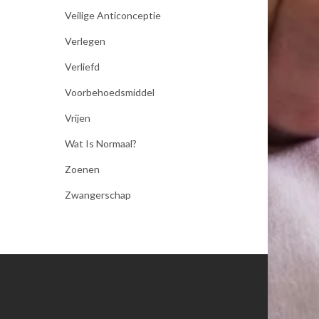
Veilige Anticonceptie
Verlegen
Verliefd
Voorbehoedsmiddel
Vrijen
Wat Is Normaal?
Zoenen
Zwangerschap