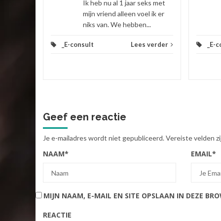
Ik heb nu al 1 jaar seks met
mijn vriend alleen voel ik er
niks van. We hebben...
_E-consult
Lees verder
_E-c
Geef een reactie
Je e-mailadres wordt niet gepubliceerd.
Vereiste velden 
NAAM
*
EMAIL
*
MIJN NAAM, E-MAIL EN SITE OPSLAAN IN DEZE BR
REACTIE