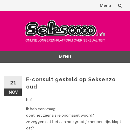
Menu
Spring
naar
inhoud
MENU
Spring
naar
inhoud
E-consult gesteld op Seksenzo
21
oud
NOV
hoi,
ik heb een vraag.
doet het zeer als je ondmaagt woord?
ze zeggen dat het aan hoe groot je heupen zijn. klopt
dat?