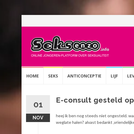
Spring
HOME
SEKS
ANTICONCEPTIE
LIJF
LE
naar
inhoud
E-consult gesteld o
01
heej ik ben nog steeds niet ongesteld. waar
NOV
weglate halen? alvast bedankt ,vriendelij