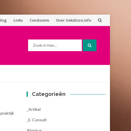
Blog
Links
Condooms
Over SeksEnzo.info
Zoek
naar:
Categorieën
_Artikel
praktijk
_E-Consult
Abortus