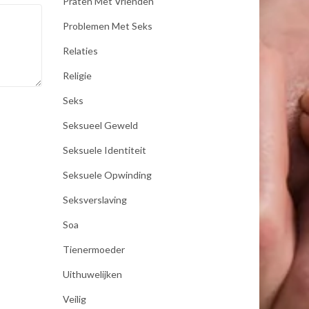
Praten Met Vrienden
Problemen Met Seks
Relaties
Religie
Seks
Seksueel Geweld
Seksuele Identiteit
Seksuele Opwinding
Seksverslaving
Soa
Tienermoeder
Uithuwelijken
Veilig