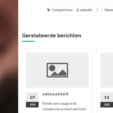
Categorieen:
_E-consult
/
Geen
Gerelateerde berichten
ik
 vriend,
ok zitten
rtgezegd
seksualiteit
20
19
Ik heb een vraag en ik
JAN
JAN
 verder
schaam me er best wel voor.