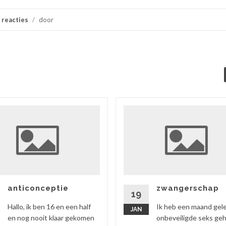
 reacties
/
door
anticonceptie
zwangerschap
19
Hallo, ik ben 16 en een half
Ik heb een maand gel
JAN
en nog nooit klaar gekomen
onbeveiligde seks ge