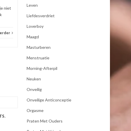
Leven
je niet
k
Liefdesverdriet
Loverboy
verder
Maagd
Masturberen
Menstruatie
Morning-Afterpil
Neuken
Onveilig
Onveilige Anticonceptie
Orgasme
TS.
Praten Met Ouders