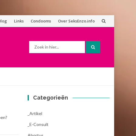
Blog
Links
Condooms
Over SeksEnzo.info
Zoek
naar:
Categorieën
_Artikel
oen?
_E-Consult
Abortus