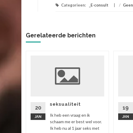
Categorieen:
_E-consult
/
Geen
Gerelateerde berichten
ik
 vriend,
ok zitten
rtgezegd
seksualiteit
20
19
Ik heb een vraag en ik
JAN
JAN
 verder
schaam me er best wel voor.
Ik heb nu al 1 jaar seks met