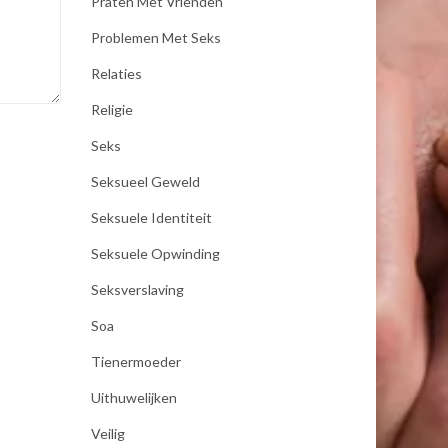
Praten Met Vrienden
Problemen Met Seks
Relaties
Religie
Seks
Seksueel Geweld
Seksuele Identiteit
Seksuele Opwinding
Seksverslaving
Soa
Tienermoeder
Uithuwelijken
Veilig