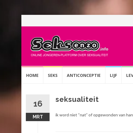
Spring
HOME
SEKS
ANTICONCEPTIE
LIJF
LE
naar
inhoud
seksualiteit
16
ik word niet “nat” of opgewonden van hande
MRT