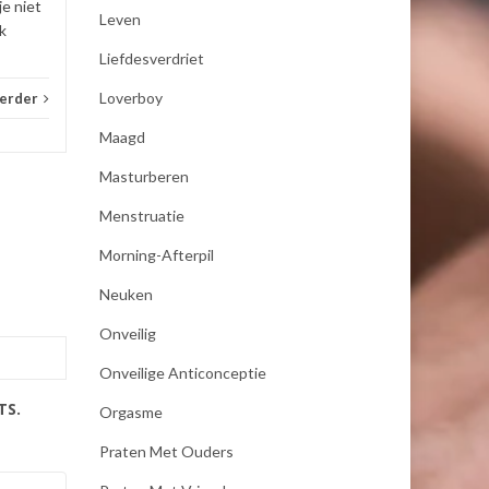
je niet
Leven
k
Liefdesverdriet
Loverboy
verder
Maagd
Masturberen
Menstruatie
Morning-Afterpil
Neuken
Onveilig
Onveilige Anticonceptie
TS.
Orgasme
Praten Met Ouders