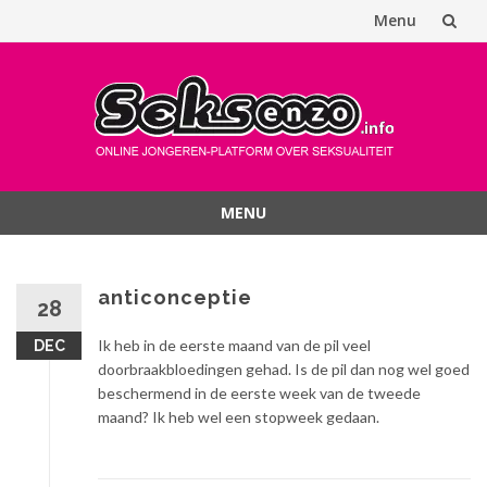
Menu
Spring
naar
inhoud
MENU
Spring
naar
inhoud
anticonceptie
28
Ik heb in de eerste maand van de pil veel
DEC
doorbraakbloedingen gehad. Is de pil dan nog wel goed
beschermend in de eerste week van de tweede
maand? Ik heb wel een stopweek gedaan.