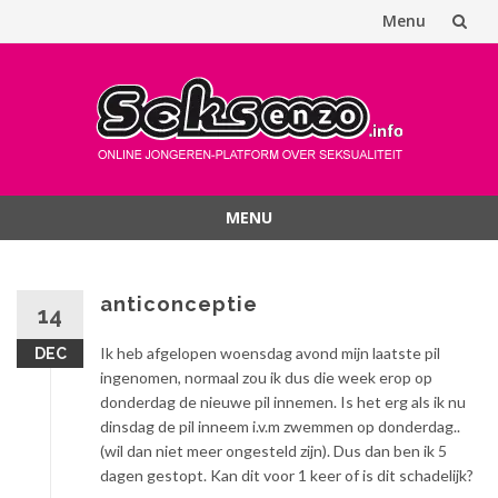
Menu
Spring
naar
inhoud
MENU
Spring
naar
inhoud
anticonceptie
14
Ik heb afgelopen woensdag avond mijn laatste pil
DEC
ingenomen, normaal zou ik dus die week erop op
donderdag de nieuwe pil innemen. Is het erg als ik nu
dinsdag de pil inneem i.v.m zwemmen op donderdag..
(wil dan niet meer ongesteld zijn). Dus dan ben ik 5
dagen gestopt. Kan dit voor 1 keer of is dit schadelijk?