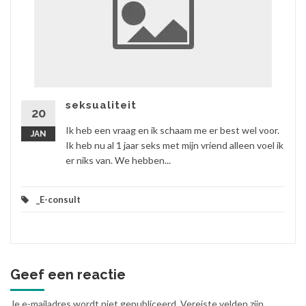
seksualiteit
20
Ik heb een vraag en ik schaam me er best wel voor.
JAN
Ik heb nu al 1 jaar seks met mijn vriend alleen voel ik
er niks van. We hebben...
_E-consult
Geef een reactie
Je e-mailadres wordt niet gepubliceerd.
Vereiste velden zijn