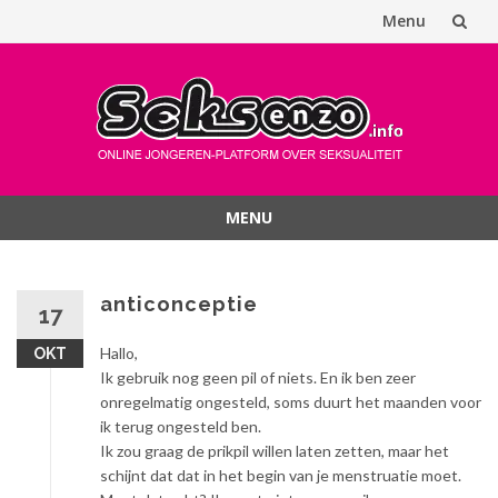
Menu
Spring
naar
inhoud
MENU
Spring
naar
inhoud
anticonceptie
17
Hallo,
OKT
Ik gebruik nog geen pil of niets. En ik ben zeer
onregelmatig ongesteld, soms duurt het maanden voor
ik terug ongesteld ben.
Ik zou graag de prikpil willen laten zetten, maar het
schijnt dat dat in het begin van je menstruatie moet.