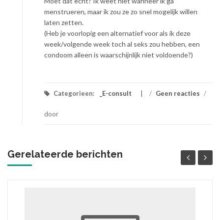
Moet dat echt? Ik weet niet wanneer ik ga
menstrueren, maar ik zou ze zo snel mogelijk willen
laten zetten.
(Heb je voorlopig een alternatief voor als ik deze
week/volgende week toch al seks zou hebben, een
condoom alleen is waarschijnlijk niet voldoende?)
Categorieen:
_E-consult
/
Geen reacties
/
door
Gerelateerde berichten