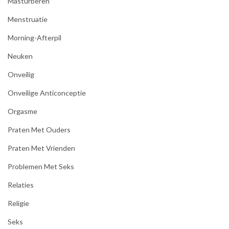
Masturberen
Menstruatie
Morning-Afterpil
Neuken
Onveilig
Onveilige Anticonceptie
Orgasme
Praten Met Ouders
Praten Met Vrienden
Problemen Met Seks
Relaties
Religie
Seks