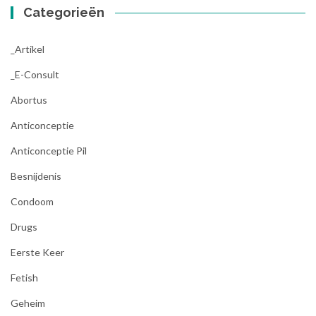
Categorieën
_Artikel
_E-Consult
Abortus
Anticonceptie
Anticonceptie Pil
Besnijdenis
Condoom
Drugs
Eerste Keer
Fetish
Geheim