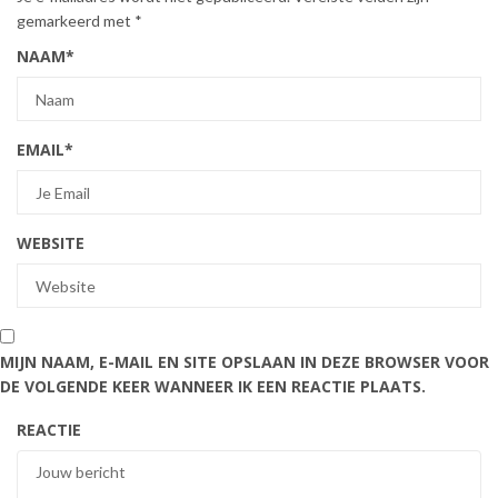
gemarkeerd met
*
NAAM
*
EMAIL
*
WEBSITE
MIJN NAAM, E-MAIL EN SITE OPSLAAN IN DEZE BROWSER VOOR
DE VOLGENDE KEER WANNEER IK EEN REACTIE PLAATS.
REACTIE