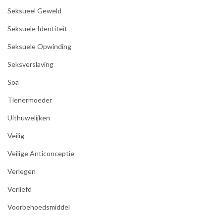
Seksueel Geweld
Seksuele Identiteit
Seksuele Opwinding
Seksverslaving
Soa
Tienermoeder
Uithuwelijken
Veilig
Veilige Anticonceptie
Verlegen
Verliefd
Voorbehoedsmiddel