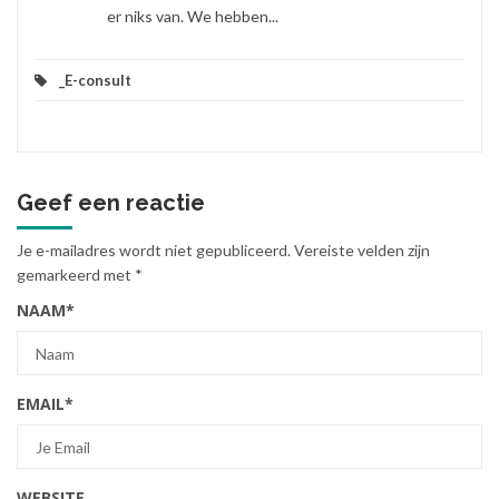
er niks van. We hebben...
_E-consult
Geef een reactie
Je e-mailadres wordt niet gepubliceerd.
Vereiste velden zijn
gemarkeerd met
*
NAAM
*
EMAIL
*
WEBSITE