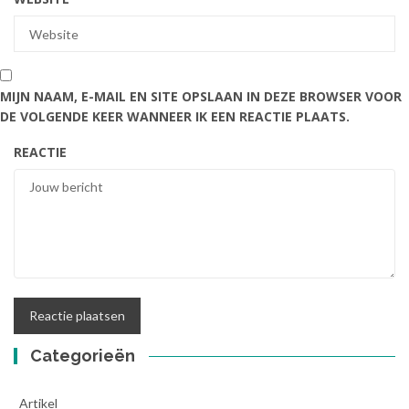
MIJN NAAM, E-MAIL EN SITE OPSLAAN IN DEZE BROWSER VOOR
DE VOLGENDE KEER WANNEER IK EEN REACTIE PLAATS.
REACTIE
Categorieën
_Artikel