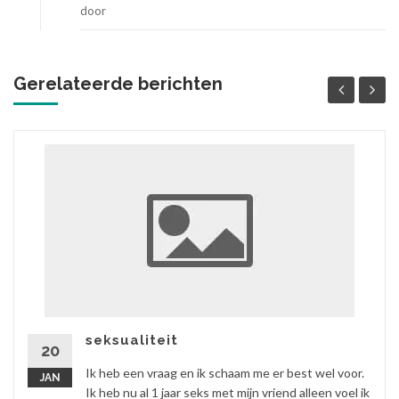
door
Gerelateerde berichten
seksualiteit
20
Ik heb een vraag en ik schaam me er best wel voor.
JAN
Ik heb nu al 1 jaar seks met mijn vriend alleen voel ik