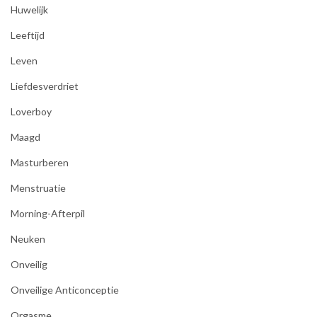
Huwelijk
Leeftijd
Leven
Liefdesverdriet
Loverboy
Maagd
Masturberen
Menstruatie
Morning-Afterpil
Neuken
Onveilig
Onveilige Anticonceptie
Orgasme