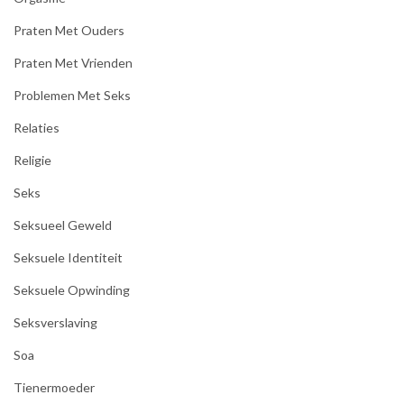
Praten Met Ouders
Praten Met Vrienden
Problemen Met Seks
Relaties
Religie
Seks
Seksueel Geweld
Seksuele Identiteit
Seksuele Opwinding
Seksverslaving
Soa
Tienermoeder