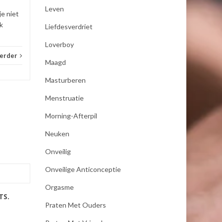
Leven
je niet
k
Liefdesverdriet
Loverboy
verder
Maagd
Masturberen
Menstruatie
Morning-Afterpil
Neuken
Onveilig
Onveilige Anticonceptie
Orgasme
TS.
Praten Met Ouders