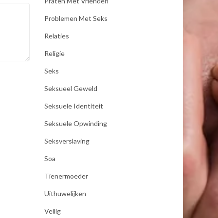
Praten Met Vrienden
Problemen Met Seks
Relaties
Religie
Seks
Seksueel Geweld
Seksuele Identiteit
Seksuele Opwinding
Seksverslaving
Soa
Tienermoeder
Uithuwelijken
Veilig