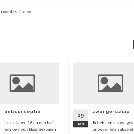
 reacties
/
door
anticonceptie
zwangerschap
19
Hallo, ik ben 16 en een half
Ik heb een maand gel
JAN
en nog nooit klaar gekomen
onbeveiligde seks ge