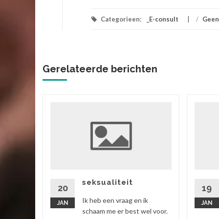
Categorieen:
_E-consult
/
Geen
Gerelateerde berichten
ik
 vriend,
ok zitten
rtgezegd
seksualiteit
20
19
Ik heb een vraag en ik
JAN
JAN
 verder
schaam me er best wel voor.