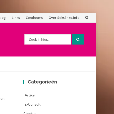
Blog
Links
Condooms
Over SeksEnzo.info
Zoek
naar:
Categorieën
_Artikel
een
_E-Consult
Abortus