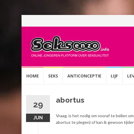
Spring
HOME
SEKS
ANTICONCEPTIE
LIJF
LE
naar
inhoud
abortus
29
Vraag, is het nodig om vooraf te bellen 
JUN
abortus te plegen) of kan ik gewoon tijde