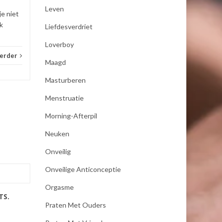
Leven
je niet
k
Liefdesverdriet
Loverboy
verder
Maagd
Masturberen
Menstruatie
Morning-Afterpil
Neuken
Onveilig
Onveilige Anticonceptie
Orgasme
TS.
Praten Met Ouders