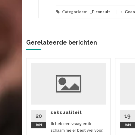
Categorieen:
_E-consult
/
Geen
Gerelateerde berichten
ik
 vriend,
ok zitten
rtgezegd
seksualiteit
20
19
Ik heb een vraag en ik
JAN
JAN
 verder
schaam me er best wel voor.