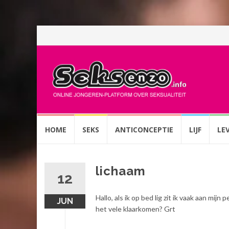
Spring
HOME
SEKS
ANTICONCEPTIE
LIJF
LE
naar
inhoud
lichaam
12
Hallo, als ik op bed lig zit ik vaak aan mij
JUN
het vele klaarkomen? Grt