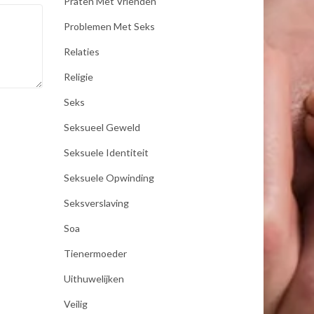
Praten Met Vrienden
Problemen Met Seks
Relaties
Religie
Seks
Seksueel Geweld
Seksuele Identiteit
Seksuele Opwinding
Seksverslaving
Soa
Tienermoeder
Uithuwelijken
Veilig