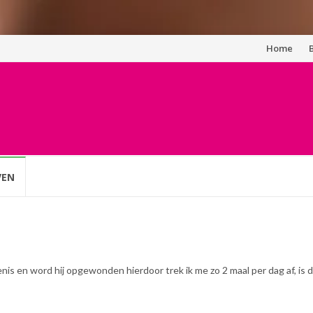
Spring
Home
naar
inhoud
VEN
n penis en word hij opgewonden hierdoor trek ik me zo 2 maal per dag af, is d