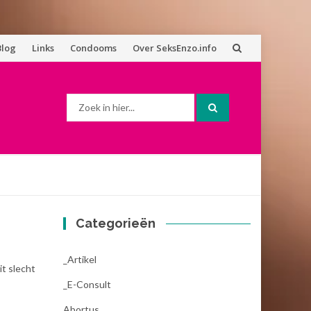
Blog
Links
Condooms
Over SeksEnzo.info
Zoek
naar:
Categorieën
_Artikel
it slecht
_E-Consult
Abortus