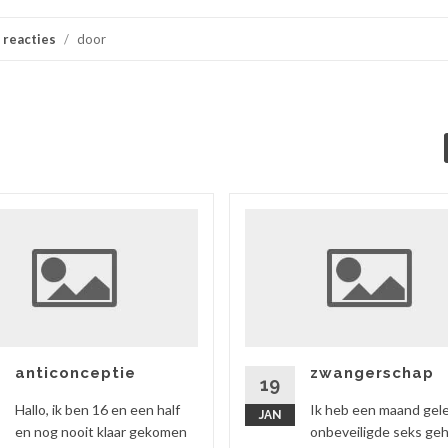
 reacties
/
door
anticonceptie
zwangerschap
19
Hallo, ik ben 16 en een half
Ik heb een maand gel
JAN
en nog nooit klaar gekomen
onbeveiligde seks ge