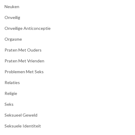
Neuken
Onveilig
Onveilige Anticonceptie
Orgasme
Praten Met Ouders
Praten Met Vrienden
Problemen Met Seks
Relaties
Religie
Seks
Seksueel Geweld
Seksuele Identiteit