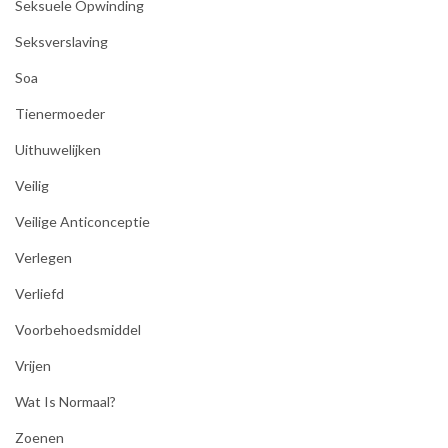
Seksuele Opwinding
Seksverslaving
Soa
Tienermoeder
Uithuwelijken
Veilig
Veilige Anticonceptie
Verlegen
Verliefd
Voorbehoedsmiddel
Vrijen
Wat Is Normaal?
Zoenen