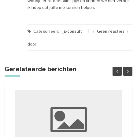
wondje er zit doet alles pijn en kunnen we niet verder.
ik hoop dat jullie me kunnen helpen.
Categorieen:
_E-consult
/
Geen reacties
/
door
Gerelateerde berichten