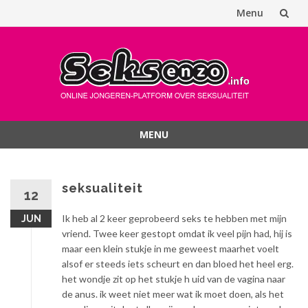
Menu
Spring
naar
inhoud
MENU
Spring
naar
inhoud
seksualiteit
12
Ik heb al 2 keer geprobeerd seks te hebben met mijn
JUN
vriend. Twee keer gestopt omdat ik veel pijn had, hij is
maar een klein stukje in me geweest maarhet voelt
alsof er steeds iets scheurt en dan bloed het heel erg.
het wondje zit op het stukje h uid van de vagina naar
de anus. ik weet niet meer wat ik moet doen, als het