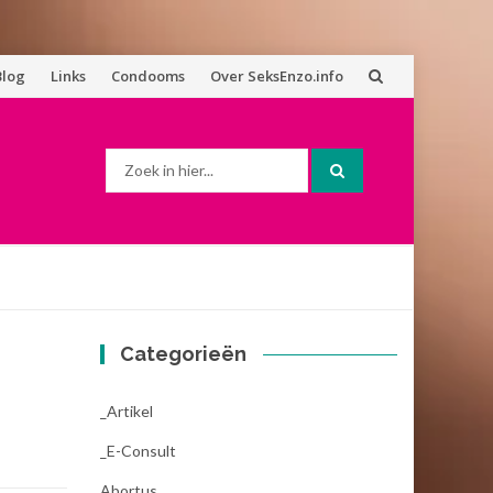
Blog
Links
Condooms
Over SeksEnzo.info
Zoek
naar:
Categorieën
_Artikel
_E-Consult
Abortus