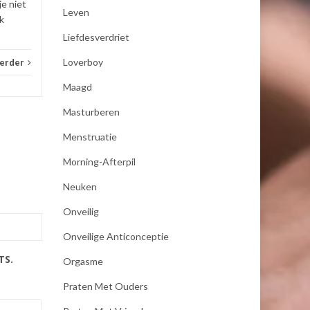
je niet
Leven
k
Liefdesverdriet
Loverboy
verder
Maagd
Masturberen
Menstruatie
Morning-Afterpil
Neuken
Onveilig
Onveilige Anticonceptie
TS.
Orgasme
Praten Met Ouders