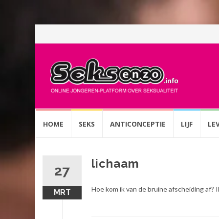
Spring
HOME
SEKS
ANTICONCEPTIE
LIJF
LE
naar
inhoud
lichaam
27
Hoe kom ik van de bruine afscheiding af?
MRT