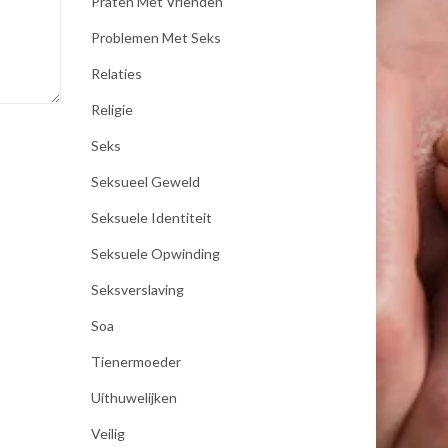
Praten Met Vrienden
Problemen Met Seks
Relaties
Religie
Seks
Seksueel Geweld
Seksuele Identiteit
Seksuele Opwinding
Seksverslaving
Soa
Tienermoeder
Uithuwelijken
Veilig