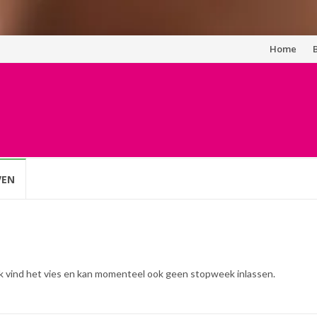
Spring
Home
naar
inhoud
VEN
 Ik vind het vies en kan momenteel ook geen stopweek inlassen.