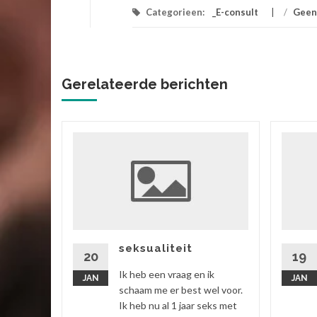
Categorieen:
_E-consult
/
Geen
Gerelateerde berichten
ik
 vriend,
ok zitten
rtgezegd
seksualiteit
20
19
Ik heb een vraag en ik
JAN
JAN
 verder
schaam me er best wel voor.
Ik heb nu al 1 jaar seks met