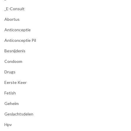
_E-Consult
Abortus
Anticonceptie
Anticonceptie Pil
Besnijdenis
Condoom
Drugs
Eerste Keer
Fetish
Geheim
Geslachtsdelen
Hpv