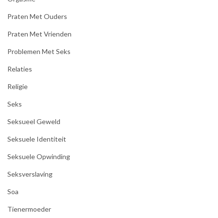
Praten Met Ouders
Praten Met Vrienden
Problemen Met Seks
Relaties
Religie
Seks
Seksueel Geweld
Seksuele Identiteit
Seksuele Opwinding
Seksverslaving
Soa
Tienermoeder