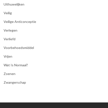
Uithuwelijken
Veilig
Veilige Anticonceptie
Verlegen
Verliefd
Voorbehoedsmiddel
Vrijen
Wat Is Normaal?
Zoenen
Zwangerschap