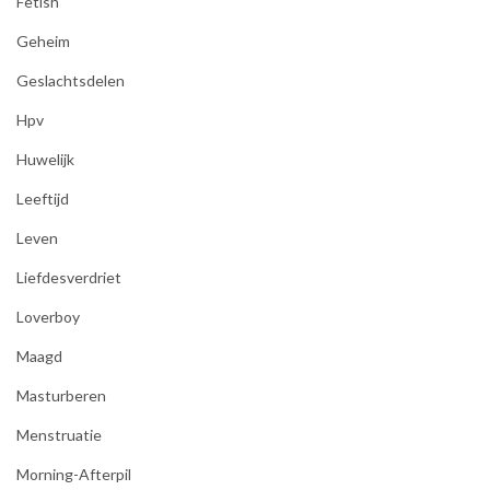
Fetish
Geheim
Geslachtsdelen
Hpv
Huwelijk
Leeftijd
Leven
Liefdesverdriet
Loverboy
Maagd
Masturberen
Menstruatie
Morning-Afterpil