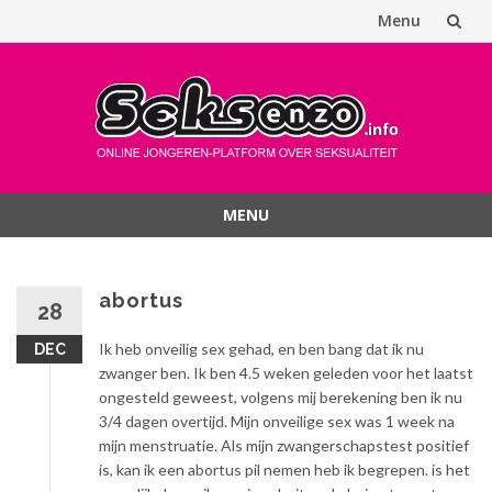
Menu
Spring
naar
inhoud
MENU
Spring
naar
inhoud
abortus
28
Ik heb onveilig sex gehad, en ben bang dat ik nu
DEC
zwanger ben. Ik ben 4.5 weken geleden voor het laatst
ongesteld geweest, volgens mij berekening ben ik nu
3/4 dagen overtijd. Mijn onveilige sex was 1 week na
mijn menstruatie. Als mijn zwangerschapstest positief
is, kan ik een abortus pil nemen heb ik begrepen. is het