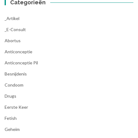
Categorieën
_Artikel
_E-Consult
Abortus
Anticonceptie
Anticonceptie Pil
Besnijdenis
Condoom
Drugs
Eerste Keer
Fetish
Geheim