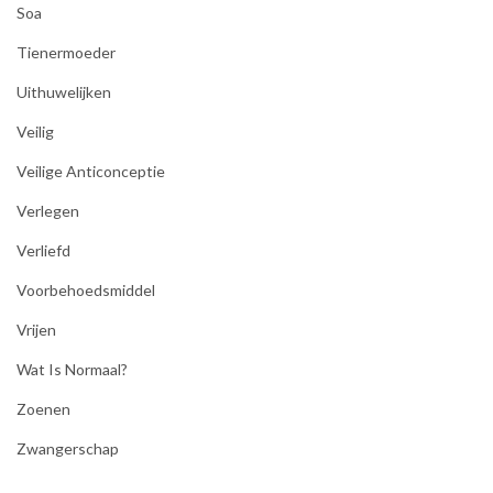
Soa
Tienermoeder
Uithuwelijken
Veilig
Veilige Anticonceptie
Verlegen
Verliefd
Voorbehoedsmiddel
Vrijen
Wat Is Normaal?
Zoenen
Zwangerschap