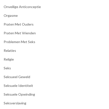
Onveilige Anticonceptie
Orgasme
Praten Met Ouders
Praten Met Vrienden
Problemen Met Seks
Relaties
Religie
Seks
Seksueel Geweld
Seksuele Identiteit
Seksuele Opwinding
Seksverslaving