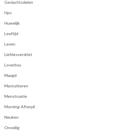
Geslachtsdelen
Hpv
Huwelijk
Leeftijd
Leven
Liefdesverdriet
Loverboy
Maagd
Masturberen
Menstruatie
Morning-Afterpil
Neuken
Onveilig