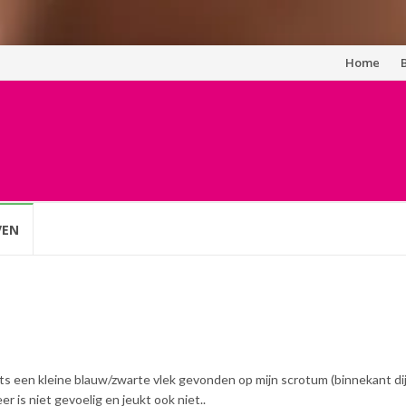
Spring
Home
naar
inhoud
VEN
aats een kleine blauw/zwarte vlek gevonden op mijn scrotum (binnekant di
er is niet gevoelig en jeukt ook niet..