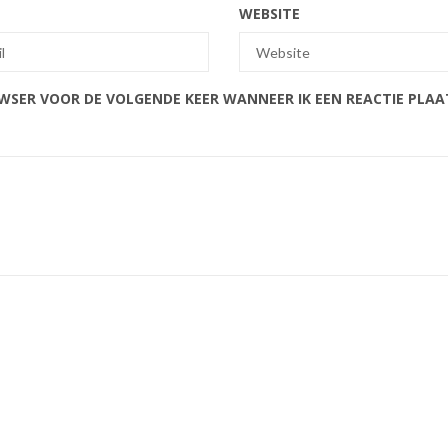
WEBSITE
OWSER VOOR DE VOLGENDE KEER WANNEER IK EEN REACTIE PLAA