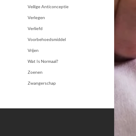
Veilige Anticonceptie
Verlegen
Verliefd
Voorbehoedsmiddel
Vrijen
Wat Is Normaal?
Zoenen
Zwangerschap