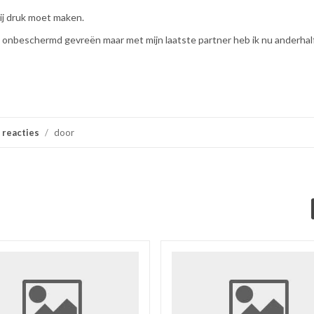
mij druk moet maken.
s onbeschermd gevreën maar met mijn laatste partner heb ik nu anderhalf
 reacties
/
door