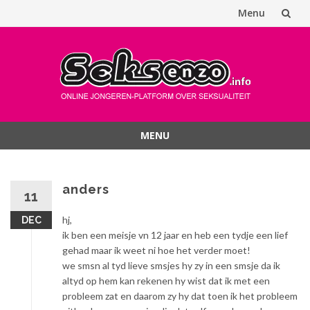
Menu
Spring
naar
inhoud
MENU
Spring
naar
inhoud
anders
11
hj,
DEC
ik ben een meisje vn 12 jaar en heb een tydje een lief
gehad maar ik weet ni hoe het verder moet!
we smsn al tyd lieve smsjes hy zy in een smsje da ik
altyd op hem kan rekenen hy wist dat ik met een
probleem zat en daarom zy hy dat toen ik het probleem