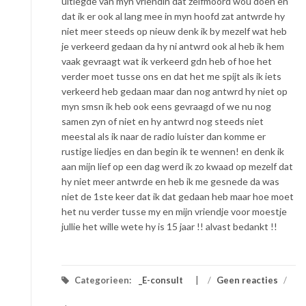
uitlegde van myn vriendin dat zelfmoord wou doen en
dat ik er ook al lang mee in myn hoofd zat antwrde hy
niet meer steeds op nieuw denk ik by mezelf wat heb
je verkeerd gedaan da hy ni antwrd ook al heb ik hem
vaak gevraagt wat ik verkeerd gdn heb of hoe het
verder moet tusse ons en dat het me spijt als ik iets
verkeerd heb gedaan maar dan nog antwrd hy niet op
myn smsn ik heb ook eens gevraagd of we nu nog
samen zyn of niet en hy antwrd nog steeds niet
meestal als ik naar de radio luister dan komme er
rustige liedjes en dan begin ik te wennen! en denk ik
aan mijn lief op een dag werd ik zo kwaad op mezelf dat
hy niet meer antwrde en heb ik me gesnede da was
niet de 1ste keer dat ik dat gedaan heb maar hoe moet
het nu verder tusse my en mijn vriendje voor moestje
jullie het wille wete hy is 15 jaar !! alvast bedankt !!
Categorieen:
_E-consult
/
Geen reacties
/