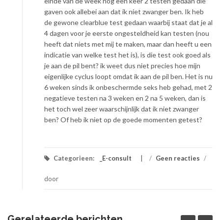
einde van de week nog een keer 2 testen gedaan die
gaven ook allebei aan dat ik niet zwanger ben. Ik heb
de gewone clearblue test gedaan waarbij staat dat je al
4 dagen voor je eerste ongesteldheid kan testen (nou
heeft dat niets met mij te maken, maar dan heeft u een
indicatie van welke test het is), is die test ook goed als
je aan de pil bent? ik weet dus niet precies hoe mijn
eigenlijke cyclus loopt omdat ik aan de pil ben. Het is nu
6 weken sinds ik onbeschermde seks heb gehad, met 2
negatieve testen na 3 weken en 2 na 5 weken, dan is
het toch wel zeer waarschijnlijk dat ik niet zwanger
ben? Of heb ik niet op de goede momenten getest?
Categorieen:
_E-consult
/
Geen reacties
/
door
Gerelateerde berichten