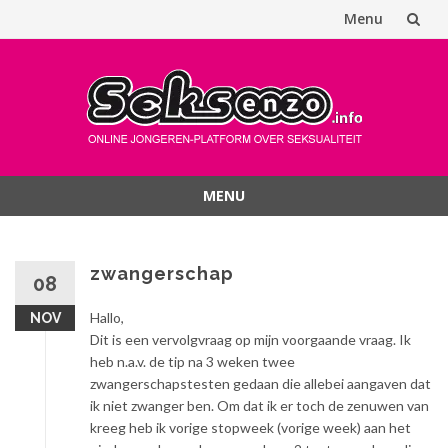
Menu
Spring
naar
inhoud
MENU
Spring
naar
inhoud
zwangerschap
08
Hallo,
NOV
Dit is een vervolgvraag op mijn voorgaande vraag. Ik
heb n.a.v. de tip na 3 weken twee
zwangerschapstesten gedaan die allebei aangaven dat
ik niet zwanger ben. Om dat ik er toch de zenuwen van
kreeg heb ik vorige stopweek (vorige week) aan het