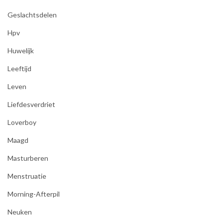
Geslachtsdelen
Hpv
Huwelijk
Leeftijd
Leven
Liefdesverdriet
Loverboy
Maagd
Masturberen
Menstruatie
Morning-Afterpil
Neuken