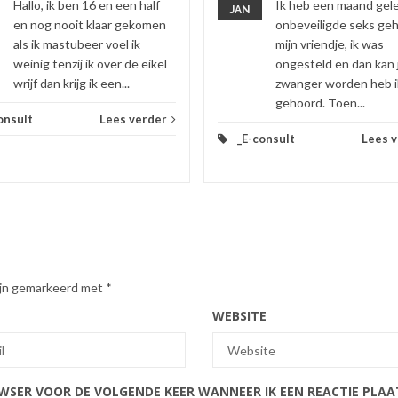
Hallo, ik ben 16 en een half
Ik heb een maand gel
JAN
en nog nooit klaar gekomen
onbeveiligde seks ge
als ik mastubeer voel ik
mijn vriendje, ik was
weinig tenzij ik over de eikel
ongesteld en dan kan 
wrijf dan krijg ik een...
zwanger worden heb i
gehoord. Toen...
onsult
Lees verder
_E-consult
Lees 
zijn gemarkeerd met
*
WEBSITE
OWSER VOOR DE VOLGENDE KEER WANNEER IK EEN REACTIE PLAA