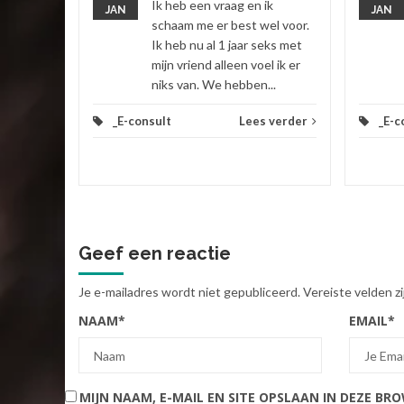
Ik heb een vraag en ik
JAN
JAN
 verder
schaam me er best wel voor.
Ik heb nu al 1 jaar seks met
mijn vriend alleen voel ik er
niks van. We hebben...
_E-consult
Lees verder
_E-c
Geef een reactie
Je e-mailadres wordt niet gepubliceerd.
Vereiste velden 
NAAM
*
EMAIL
*
MIJN NAAM, E-MAIL EN SITE OPSLAAN IN DEZE BR