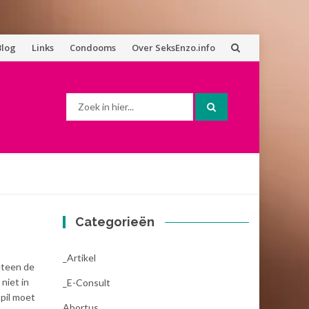
Blog
Links
Condooms
Over SeksEnzo.info
Zoek
naar:
Categorieën
_Artikel
eteen de
niet in
_E-Consult
pil moet
Abortus