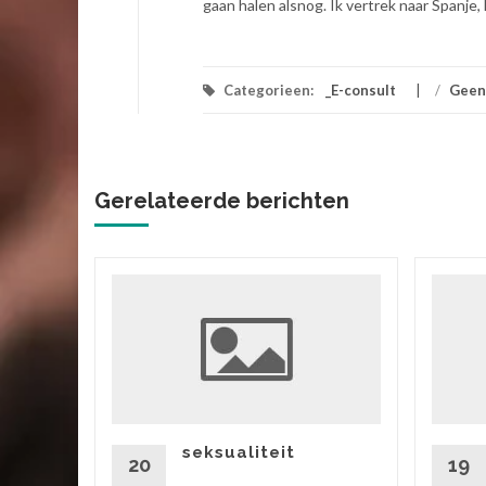
gaan halen alsnog. Ik vertrek naar Spanje
Categorieen:
_E-consult
/
Geen
Gerelateerde berichten
ik
 vriend,
ok zitten
rtgezegd
seksualiteit
20
19