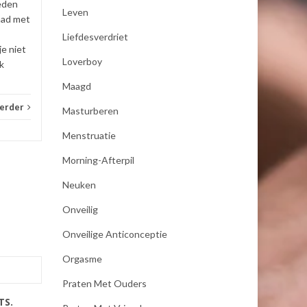
eden
Leven
_E-consult
Lees verder
_E-con
had met
Liefdesverdriet
je niet
Loverboy
k
Maagd
verder
Masturberen
Menstruatie
Morning-Afterpil
Neuken
Onveilig
Onveilige Anticonceptie
Orgasme
Praten Met Ouders
TS.