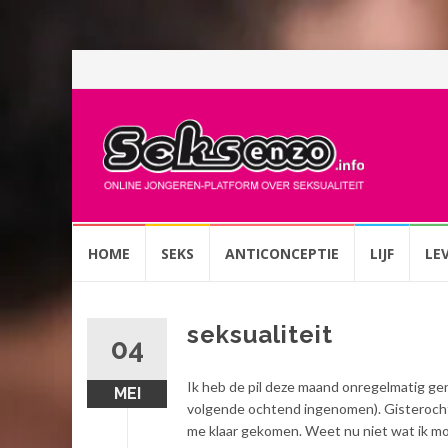
Spring
HOME
SEKS
ANTICONCEPTIE
LIJF
LE
naar
inhoud
seksualiteit
04
Ik heb de pil deze maand onregelmatig ge
MEI
volgende ochtend ingenomen). Gisterochten
me klaar gekomen. Weet nu niet wat ik mo