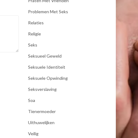
Praten Met Vrienden
Problemen Met Seks
Relaties
Religie
Seks
Seksueel Geweld
Seksuele Identiteit
Seksuele Opwinding
Seksverslaving
Soa
Tienermoeder
Uithuwelijken
Veilig