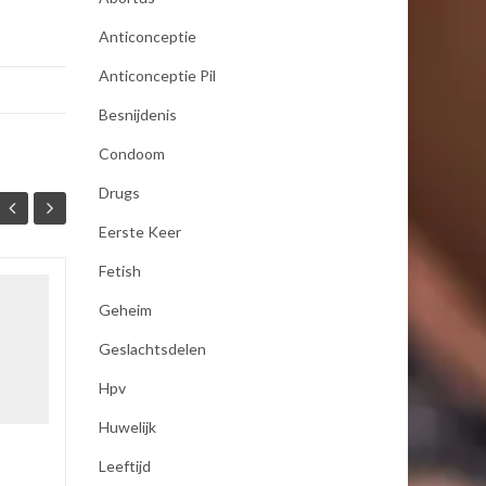
Anticonceptie
Anticonceptie Pil
Besnijdenis
Condoom
Drugs
Eerste Keer
Fetish
seksualiteit
Geheim
19
19
Als mijn vrouw mij bevredigd
Geslachtsdelen
JAN
JAN
dan moet zij koude handen
Hpv
hebben anders word ik er
niet opgewonden van ,dus
Huwelijk
pakt zij een koel element uit
de...
Leeftijd