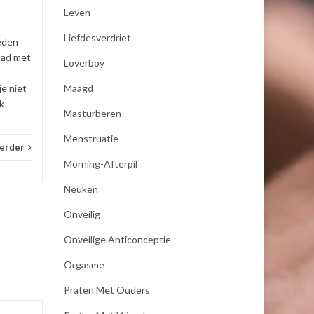
pakt zij een koel element uit
Leven
de...
Liefdesverdriet
eden
_E-consult
Lees verder
_E-con
had met
Loverboy
Maagd
je niet
k
Masturberen
Menstruatie
verder
Morning-Afterpil
Neuken
Onveilig
Onveilige Anticonceptie
Orgasme
Praten Met Ouders