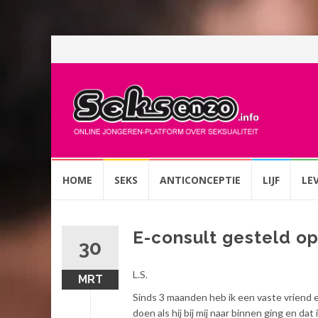
Spring
HOME
SEKS
ANTICONCEPTIE
LIJF
LE
naar
inhoud
E-consult gesteld o
30
L.S.
MRT
Sinds 3 maanden heb ik een vaste vriend 
doen als hij bij mij naar binnen ging en d