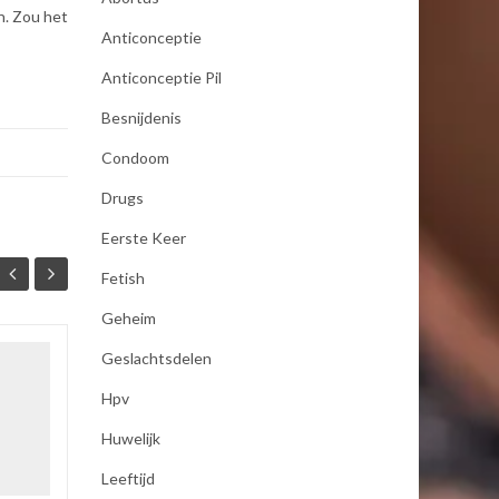
en. Zou het
Anticonceptie
Anticonceptie Pil
Besnijdenis
Condoom
Drugs
Eerste Keer
Fetish
Geheim
Geslachtsdelen
seksualiteit
19
19
Hpv
Als mijn vrouw mij bevredigd
JAN
JAN
dan moet zij koude handen
Huwelijk
hebben anders word ik er
Leeftijd
niet opgewonden van ,dus