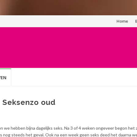
Spring
Home
naar
inhoud
VEN
p Seksenzo oud
en we hebben bijna dagelijks seks. Na 3 of 4 weken ongeveer begon het 
at is nog steeds het geval. Ook na een week geen seks deed het daarna we