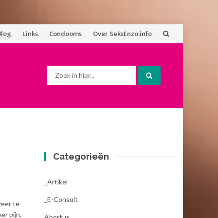
Blog
Links
Condooms
Over SeksEnzo.info
Zoek
naar:
Categorieën
_Artikel
_E-Consult
zeer te
er pijn.
Abortus