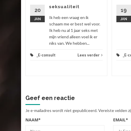
seksualiteit
20
19
Ik heb een vraag en ik
JAN
JAN
 verder
schaam me er best wel voor.
Ik heb nu al 1 jaar seks met
mijn vriend alleen voel ik er
niks van. We hebben...
_E-consult
Lees verder
_E-c
Geef een reactie
Je e-mailadres wordt niet gepubliceerd.
Vereiste velden 
NAAM
*
EMAIL
*