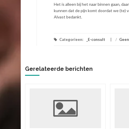
Het is alleen bij het naar binnen gaan, daa
kunnen dat de pijn komt doordat we (te) v
Alvast bedankt.
Categorieen:
_E-consult
/
Geen
Gerelateerde berichten
ik
 vriend,
ok zitten
rtgezegd