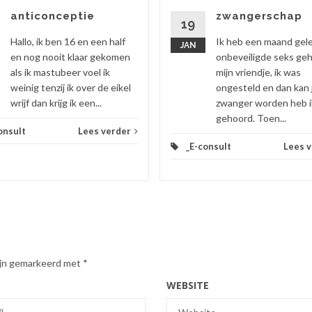
anticonceptie
zwangerschap
19
Hallo, ik ben 16 en een half
Ik heb een maand gel
JAN
en nog nooit klaar gekomen
onbeveiligde seks ge
als ik mastubeer voel ik
mijn vriendje, ik was
weinig tenzij ik over de eikel
ongesteld en dan kan 
wrijf dan krijg ik een...
zwanger worden heb i
gehoord. Toen...
onsult
Lees verder
_E-consult
Lees 
zijn gemarkeerd met
*
WEBSITE