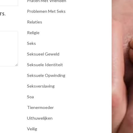
Praten Met Vrienden
Problemen Met Seks
TS.
Relaties
Religie
Seks
Seksueel Geweld
Seksuele Identiteit
Seksuele Opwinding
Seksverslaving
Soa
Tienermoeder
Uithuwelijken
Veilig