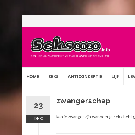
Spring
HOME
SEKS
ANTICONCEPTIE
LIJF
LE
naar
inhoud
zwangerschap
23
kan je zwanger zijn wanneer je seks hebt g
DEC