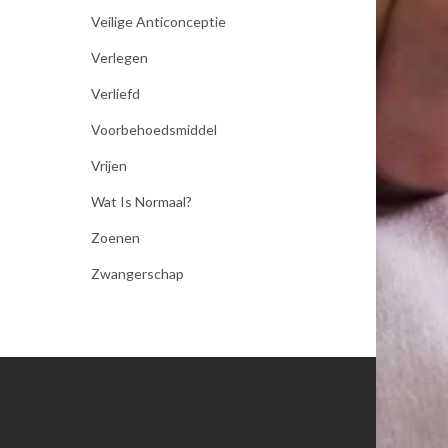
Veilige Anticonceptie
Verlegen
Verliefd
Voorbehoedsmiddel
Vrijen
Wat Is Normaal?
Zoenen
Zwangerschap