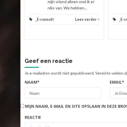
mijn vriend alleen voel ik er
niks van. We hebben...
_E-consult
Lees verder
_E-c
Geef een reactie
Je e-mailadres wordt niet gepubliceerd.
Vereiste velden 
NAAM
*
EMAIL
*
MIJN NAAM, E-MAIL EN SITE OPSLAAN IN DEZE BR
REACTIE