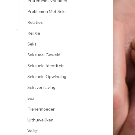
Praten Met Vrienden
Problemen Met Seks
Relaties
Religie
Seks
Seksueel Geweld
Seksuele Identiteit
Seksuele Opwinding
Seksverslaving
Soa
Tienermoeder
Uithuwelijken
Veilig