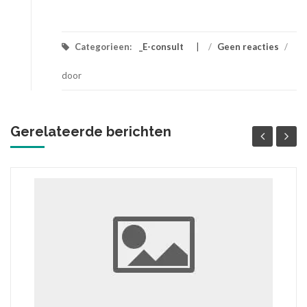
Categorieen:
_E-consult
/
Geen reacties
/
door
Gerelateerde berichten